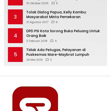
Freeport Indonesia
15 Oktober 2025
9
Tolak Dialog Papua, Kelly Kambu:
3
Masyarakat Minta Pemekaran
31 Agustus 2017
6
DPD PSI Kota Sorong Buka Peluang Untuk
4
Orang Baik
2 Februari 2018
4
Tidak Ada Petugas, Pelayanan di
5
Puskesmas Mare-Maybrat Lumpuh
29 Mei 2019
3