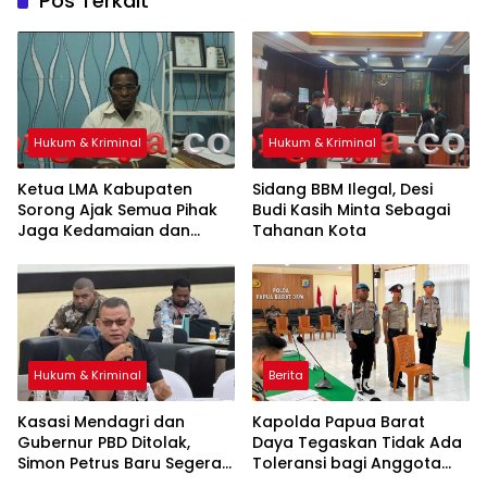
Pos Terkait
Hukum & Kriminal
Hukum & Kriminal
Ketua LMA Kabupaten
Sidang BBM Ilegal, Desi
Sorong Ajak Semua Pihak
Budi Kasih Minta Sebagai
Jaga Kedamaian dan
Tahanan Kota
Lindungi Warga Sipil
Hukum & Kriminal
Berita
Kasasi Mendagri dan
Kapolda Papua Barat
Gubernur PBD Ditolak,
Daya Tegaskan Tidak Ada
Simon Petrus Baru Segera
Toleransi bagi Anggota
Dilantik
yang Langgar Disiplin