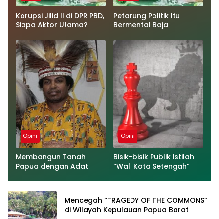
Korupsi Jilid II di DPR PBD,
Petarung Politik Itu
Siapa Aktor Utama?
Bermental Baja
Opini
Opini
Membangun Tanah
Bisik-bisik Publik Istilah
Papua dengan Adat
“Wali Kota Setengah”
Mencegah “TRAGEDY OF THE COMMONS”
di Wilayah Kepulauan Papua Barat