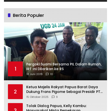
Berita Populer
Pergoki Suami Bersama PIL Dalam Rumah,
1
IRT Ini Dilarikan ke RS
18 Juni 2019
10
Ketua Majelis Rakyat Papua Barat Daya
2
Dukung Frans Pigome Sebagai Presidir PT
Freeport Indonesia
15 Oktober 2025
9
Tolak Dialog Papua, Kelly Kambu:
3
Masyarakat Minta Pemekaran