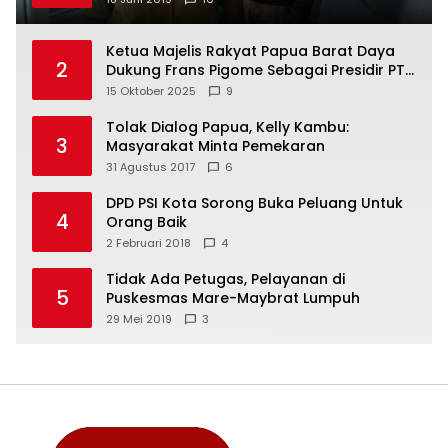
Ketua Majelis Rakyat Papua Barat Daya
2
Dukung Frans Pigome Sebagai Presidir PT
Freeport Indonesia
15 Oktober 2025
9
Tolak Dialog Papua, Kelly Kambu:
3
Masyarakat Minta Pemekaran
31 Agustus 2017
6
DPD PSI Kota Sorong Buka Peluang Untuk
4
Orang Baik
2 Februari 2018
4
Tidak Ada Petugas, Pelayanan di
5
Puskesmas Mare-Maybrat Lumpuh
29 Mei 2019
3