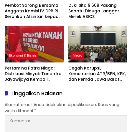
Pemkot Sorong Bersama
DJKI Sita 9.609 Pasang
Anggota Komisi IV DPR RI
Sepatu Diduga Langgar
Serahkan Alsintan kepada
Merek ASICS
Kelompok Tani
Ekonomi & Bisnis
Metro
Pertamina Patra Niaga:
Cegah Korupsi,
Distribusi Minyak Tanah ke
Kementerian ATR/BPN, KPK,
Jayawijaya Kembali
dan Pemda Jawa Barat
Normal
Sepakati Kerja Sama
Tinggalkan Balasan
Alamat email Anda tidak akan dipublikasikan.
Ruas yang
wajib ditandai
*