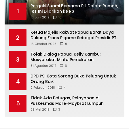
Pergoki Suami Bersama PIL Dalam Rumah,
1
IRT Ini Dilarikan ke RS
18 Juni 2019
10
Ketua Majelis Rakyat Papua Barat Daya
2
Dukung Frans Pigome Sebagai Presidir PT
Freeport Indonesia
15 Oktober 2025
9
Tolak Dialog Papua, Kelly Kambu:
3
Masyarakat Minta Pemekaran
31 Agustus 2017
6
DPD PSI Kota Sorong Buka Peluang Untuk
4
Orang Baik
2 Februari 2018
4
Tidak Ada Petugas, Pelayanan di
5
Puskesmas Mare-Maybrat Lumpuh
29 Mei 2019
3