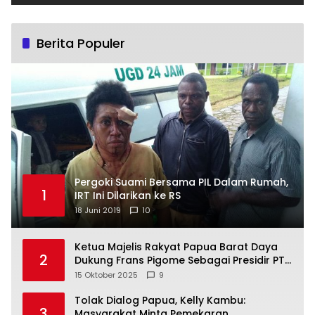
Berita Populer
Pergoki Suami Bersama PIL Dalam Rumah,
1
IRT Ini Dilarikan ke RS
18 Juni 2019
10
Ketua Majelis Rakyat Papua Barat Daya
2
Dukung Frans Pigome Sebagai Presidir PT
Freeport Indonesia
15 Oktober 2025
9
Tolak Dialog Papua, Kelly Kambu:
3
Masyarakat Minta Pemekaran