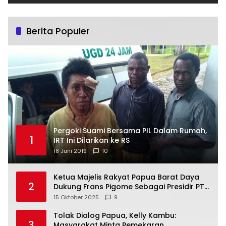
Berita Populer
Pergoki Suami Bersama PIL Dalam Rumah,
1
IRT Ini Dilarikan ke RS
18 Juni 2019
10
Ketua Majelis Rakyat Papua Barat Daya
2
Dukung Frans Pigome Sebagai Presidir PT
Freeport Indonesia
15 Oktober 2025
9
Tolak Dialog Papua, Kelly Kambu:
3
Masyarakat Minta Pemekaran