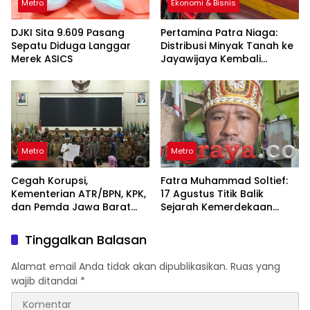
Metro
Ekonomi & Bisnis
DJKI Sita 9.609 Pasang
Pertamina Patra Niaga:
Sepatu Diduga Langgar
Distribusi Minyak Tanah ke
Merek ASICS
Jayawijaya Kembali
Normal
Metro
Metro
Cegah Korupsi,
Fatra Muhammad Soltief:
Kementerian ATR/BPN, KPK,
17 Agustus Titik Balik
dan Pemda Jawa Barat
Sejarah Kemerdekaan
Sepakati Kerja Sama
Indonesia
Tinggalkan Balasan
Alamat email Anda tidak akan dipublikasikan.
Ruas yang
wajib ditandai
*