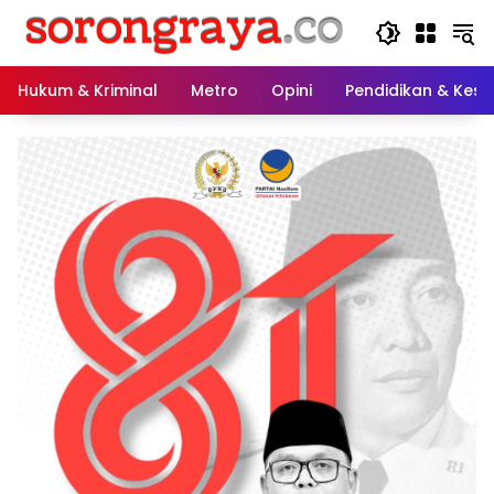
Langsung
ke
konten
Hukum & Kriminal
Metro
Opini
Pendidikan & Kes