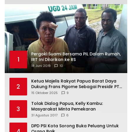
Pergoki Suami Bersama PIL Dalam Rumah,
1
IRT Ini Dilarikan ke RS
18 Juni 2019
10
Ketua Majelis Rakyat Papua Barat Daya
2
Dukung Frans Pigome Sebagai Presidir PT
Freeport Indonesia
15 Oktober 2025
9
Tolak Dialog Papua, Kelly Kambu:
3
Masyarakat Minta Pemekaran
31 Agustus 2017
6
DPD PSI Kota Sorong Buka Peluang Untuk
4
Orang Baik