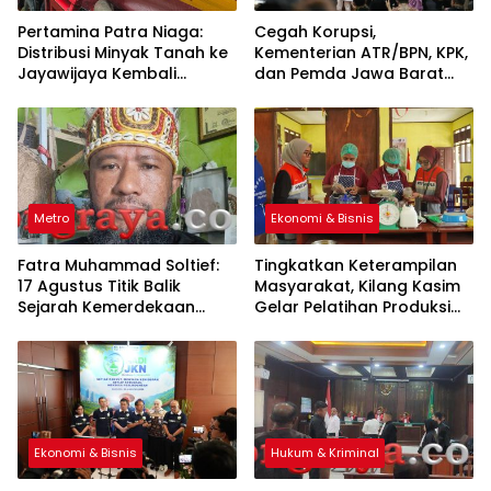
Pertamina Patra Niaga:
Cegah Korupsi,
Distribusi Minyak Tanah ke
Kementerian ATR/BPN, KPK,
Jayawijaya Kembali
dan Pemda Jawa Barat
Normal
Sepakati Kerja Sama
Metro
Ekonomi & Bisnis
Fatra Muhammad Soltief:
Tingkatkan Keterampilan
17 Agustus Titik Balik
Masyarakat, Kilang Kasim
Sejarah Kemerdekaan
Gelar Pelatihan Produksi
Indonesia
Pengolahan Pangan Lokal
Ekonomi & Bisnis
Hukum & Kriminal