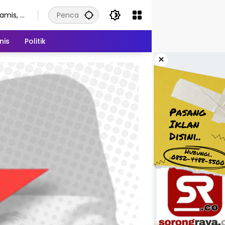
amis, 6
gustus
026
nis
Politik
×