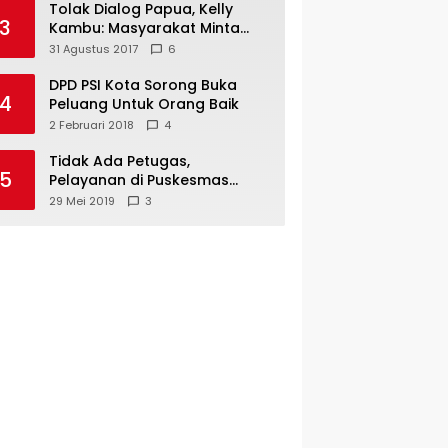
Tolak Dialog Papua, Kelly
3
Kambu: Masyarakat Minta
Pemekaran
31 Agustus 2017
6
DPD PSI Kota Sorong Buka
4
Peluang Untuk Orang Baik
2 Februari 2018
4
Tidak Ada Petugas,
5
Pelayanan di Puskesmas
Mare-Maybrat Lumpuh
29 Mei 2019
3