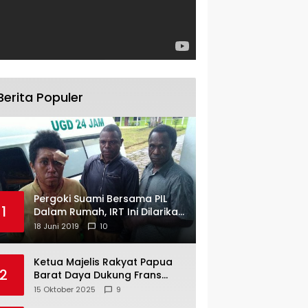
Berita Populer
Pergoki Suami Bersama PIL
1
Dalam Rumah, IRT Ini Dilarikan
ke RS
18 Juni 2019
10
Ketua Majelis Rakyat Papua
2
Barat Daya Dukung Frans
Pigome Sebagai Presidir PT
15 Oktober 2025
9
Freeport Indonesia