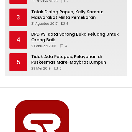
Freeport Indonesia
15 Oktober 2025
9
Tolak Dialog Papua, Kelly Kambu:
3
Masyarakat Minta Pemekaran
31 Agustus 2017
6
DPD PSI Kota Sorong Buka Peluang Untuk
4
Orang Baik
2 Februari 2018
4
Tidak Ada Petugas, Pelayanan di
5
Puskesmas Mare-Maybrat Lumpuh
29 Mei 2019
3