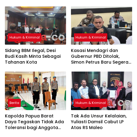
Hukum & Kriminal
Hukum & Kriminal
Sidang BBM Ilegal, Desi
Kasasi Mendagri dan
Budi Kasih Minta Sebagai
Gubernur PBD Ditolak,
Tahanan Kota
Simon Petrus Baru Segera
Dilantik
Berita
Hukum & Kriminal
Kapolda Papua Barat
Tak Ada Unsur Kelalaian,
Daya Tegaskan Tidak Ada
Yuliasti Damsil Cabut LP
Toleransi bagi Anggota
Atas RS Maleo
yang Langgar Disiplin