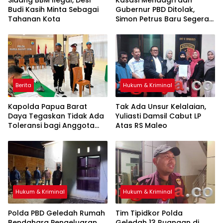
Sidang BBM Ilegal, Desi
Kasasi Mendagri dan
Budi Kasih Minta Sebagai
Gubernur PBD Ditolak,
Tahanan Kota
Simon Petrus Baru Segera
Dilantik
Berita
Hukum & Kriminal
Kapolda Papua Barat
Tak Ada Unsur Kelalaian,
Daya Tegaskan Tidak Ada
Yuliasti Damsil Cabut LP
Toleransi bagi Anggota
Atas RS Maleo
yang Langgar Disiplin
Hukum & Kriminal
Hukum & Kriminal
Polda PBD Geledah Rumah
Tim Tipidkor Polda
Bendahara Pengeluaran
Geledah 13 Ruangan di