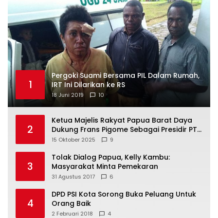
Pergoki Suami Bersama PIL Dalam Rumah,
1
IRT Ini Dilarikan ke RS
18 Juni 2019
10
Ketua Majelis Rakyat Papua Barat Daya
2
Dukung Frans Pigome Sebagai Presidir PT
Freeport Indonesia
15 Oktober 2025
9
Tolak Dialog Papua, Kelly Kambu:
3
Masyarakat Minta Pemekaran
31 Agustus 2017
6
DPD PSI Kota Sorong Buka Peluang Untuk
4
Orang Baik
2 Februari 2018
4