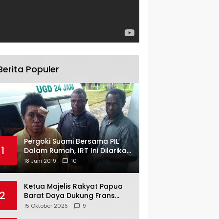
Berita Populer
Pergoki Suami Bersama PIL
1
Dalam Rumah, IRT Ini Dilarikan
ke RS
18 Juni 2019
10
Ketua Majelis Rakyat Papua
2
Barat Daya Dukung Frans
Pigome Sebagai Presidir PT
15 Oktober 2025
9
Freeport Indonesia