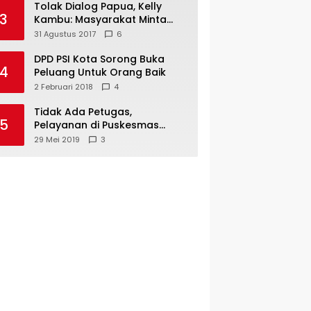
Tolak Dialog Papua, Kelly
3
Kambu: Masyarakat Minta
Pemekaran
31 Agustus 2017
6
DPD PSI Kota Sorong Buka
4
Peluang Untuk Orang Baik
2 Februari 2018
4
Tidak Ada Petugas,
5
Pelayanan di Puskesmas
Mare-Maybrat Lumpuh
29 Mei 2019
3