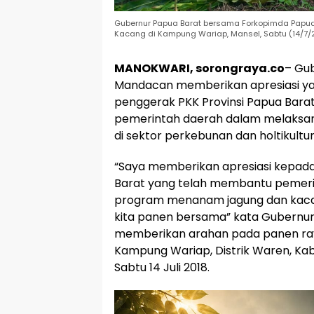
Gubernur Papua Barat bersama Forkopimda Papu
Kacang di Kampung Wariap, Mansel, Sabtu (14/7/
MANOKWARI, sorongraya.co
– Gu
Mandacan memberikan apresiasi yan
penggerak PKK Provinsi Papua Bar
pemerintah daerah dalam melaksan
di sektor perkebunan dan holtikultur
“Saya memberikan apresiasi kepad
Barat yang telah membantu pemer
program menanam jagung dan kacang 4
kita panen bersama” kata Gubernu
memberikan arahan pada panen ray
Kampung Wariap, Distrik Waren, Ka
Sabtu 14 Juli 2018.