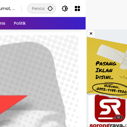
umat, 7
gustus
026
nis
Politik
×