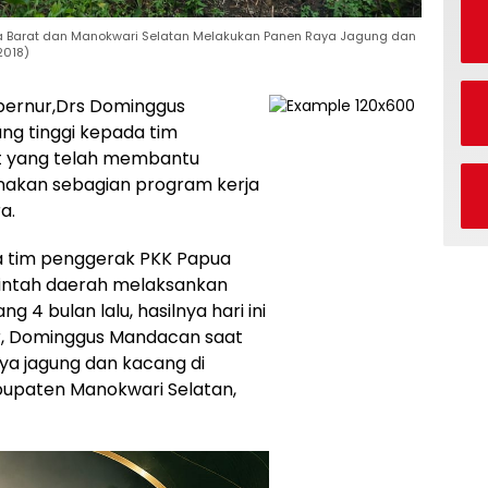
a Barat dan Manokwari Selatan Melakukan Panen Raya Jagung dan
2018)
bernur,Drs Dominggus
g tinggi kepada tim
at yang telah membantu
akan sebagian program kerja
a.
a tim penggerak PKK Papua
intah daerah melaksankan
 bulan lalu, hasilnya hari ini
r, Dominggus Mandacan saat
a jagung dan kacang di
bupaten Manokwari Selatan,