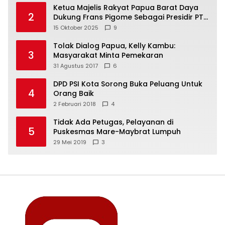
Ketua Majelis Rakyat Papua Barat Daya
2
Dukung Frans Pigome Sebagai Presidir PT
Freeport Indonesia
15 Oktober 2025
9
Tolak Dialog Papua, Kelly Kambu:
3
Masyarakat Minta Pemekaran
31 Agustus 2017
6
DPD PSI Kota Sorong Buka Peluang Untuk
4
Orang Baik
2 Februari 2018
4
Tidak Ada Petugas, Pelayanan di
5
Puskesmas Mare-Maybrat Lumpuh
29 Mei 2019
3