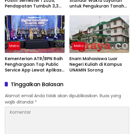
Positif Semester I 2026,
Standar Waktu Layanan
Pendapatan Tumbuh 3,3
untuk Pengukuran Tanah
Persen
dan Peralihan Hak
Metro
Metro
Kementerian ATR/BPN Raih
Enam Mahasiswa Luar
Penghargaan Top Public
Negeri Kuliah di Kampus
Service App Lewat Aplikasi
UNAMIN Sorong
Sentuh Tanahku
Tinggalkan Balasan
Alamat email Anda tidak akan dipublikasikan.
Ruas yang
wajib ditandai
*