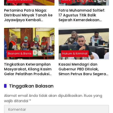
Pertamina Patra Niaga:
Fatra Muhammad Soltief:
Distribusi Minyak Tanah ke
17 Agustus Titik Balik
Jayawijaya Kembali
Sejarah Kemerdekaan
Normal
Indonesia
Ekonomi & Bisnis
Hukum & Kriminal
Tingkatkan Keterampilan
Kasasi Mendagri dan
Masyarakat, Kilang Kasim
Gubernur PBD Ditolak,
Gelar Pelatihan Produksi
Simon Petrus Baru Segera
Pengolahan Pangan Lokal
Dilantik
Tinggalkan Balasan
Alamat email Anda tidak akan dipublikasikan.
Ruas yang
wajib ditandai
*