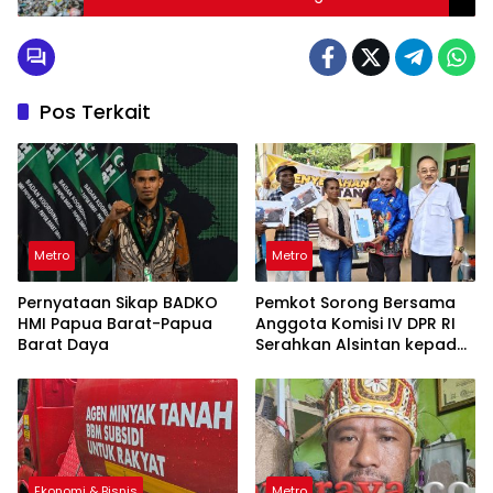
Pos Terkait
Metro
Metro
Pernyataan Sikap BADKO
Pemkot Sorong Bersama
HMI Papua Barat-Papua
Anggota Komisi IV DPR RI
Barat Daya
Serahkan Alsintan kepada
Kelompok Tani
Ekonomi & Bisnis
Metro