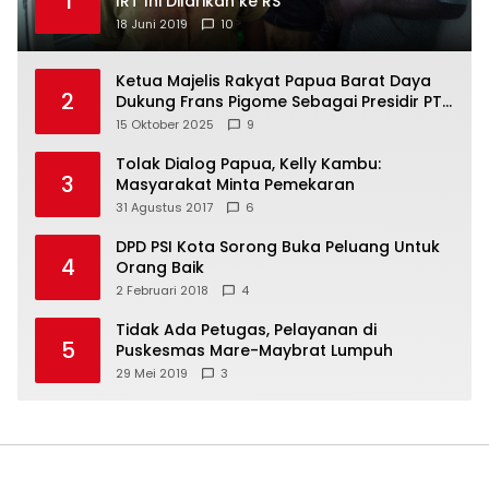
1
IRT Ini Dilarikan ke RS
18 Juni 2019
10
Ketua Majelis Rakyat Papua Barat Daya
2
Dukung Frans Pigome Sebagai Presidir PT
Freeport Indonesia
15 Oktober 2025
9
Tolak Dialog Papua, Kelly Kambu:
3
Masyarakat Minta Pemekaran
31 Agustus 2017
6
DPD PSI Kota Sorong Buka Peluang Untuk
4
Orang Baik
2 Februari 2018
4
Tidak Ada Petugas, Pelayanan di
5
Puskesmas Mare-Maybrat Lumpuh
29 Mei 2019
3