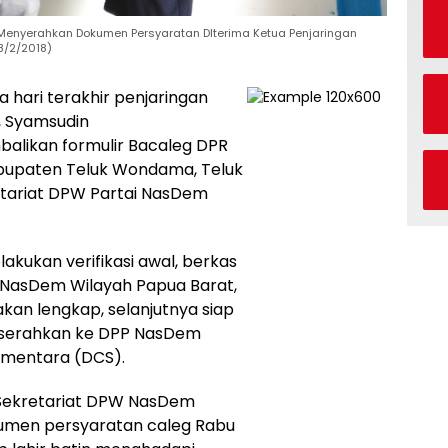
H Menyerahkan Dokumen Persyaratan DIterima Ketua Penjaringan
8/2/2018)
a hari terakhir penjaringan
m, Syamsudin
balikan formulir Bacaleg DPR
Kabupaten Teluk Wondama, Teluk
retariat DPW Partai NasDem
akukan verifikasi awal, berkas
i NasDem Wilayah Papua Barat,
kan lengkap, selanjutnya siap
diserahkan ke DPP NasDem
ementara (DCS).
i Sekretariat DPW NasDem
umen persyaratan caleg Rabu