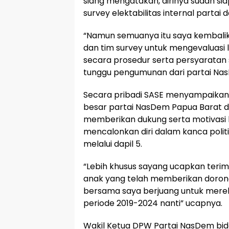
siang mengatakan, dirinya sudah sia
survey elektabilitas internal partai 
“Namun semuanya itu saya kembali
dan tim survey untuk mengevaluasi 
secara prosedur serta persyaratan
tunggu pengumunan dari partai Na
Secara pribadi SASE menyampaikan 
besar partai NasDem Papua Barat 
memberikan dukung serta motivasi
mencalonkan diri dalam kanca polit
melalui dapil 5.
“Lebih khusus sayang ucapkan terima
anak yang telah memberikan dorong
bersama saya berjuang untuk mereb
periode 2019-2024 nanti” ucapnya.
Wakil Ketua DPW Partai NasDem bi