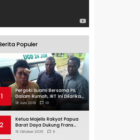
Berita Populer
Pergoki Suami Bersama PIL
1
Dalam Rumah, IRT Ini Dilarikan
ke RS
18 Juni 2019
10
Ketua Majelis Rakyat Papua
2
Barat Daya Dukung Frans
Pigome Sebagai Presidir PT
15 Oktober 2025
9
Freeport Indonesia