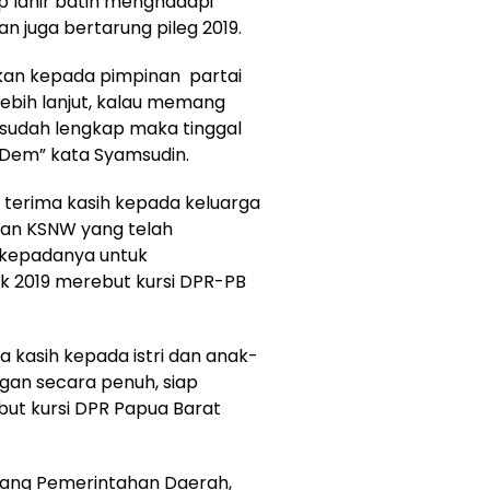
p lahir batin menghadapi
dan juga bertarung pileg 2019.
kan kepada pimpinan partai
lebih lanjut, kalau memang
 sudah lengkap maka tinggal
sDem” kata Syamsudin.
terima kasih kepada keluarga
dan KSNW yang telah
 kepadanya untuk
ik 2019 merebut kursi DPR-PB
 kasih kepada istri dan anak-
an secara penuh, siap
ut kursi DPR Papua Barat
dang Pemerintahan Daerah,