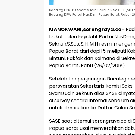
Bacaleg DPR-PB, Syamsudin Seknun,S.Sos.,S.H.,M.
Bacaleg DPW Partai NasDem Papua Barat, Rabu (2
MANOKWARI,sorongraya.co
– Pad
bakal calon legislatif Partai NasDe
Seknun,S.Sos.,S.H.,M.H resmi mengem
Papua Barat dari dapil 5 meliputi 
Bintuni, Fakfak dan Kaimana di Sek
Papua Barat, Rabu (28/02/2018)
Setelah tim penjaringan Bacaleg mel
persyaratan Sekertaris Komisi Saks
Syamsudin Seknun alias SASE dinyata
di survey secara internal sebelum 
untuk dimasukan ke Daftar Calon S
SASE saat ditemui sorongraya.co d
Papua Barat usai menyerahkan dok