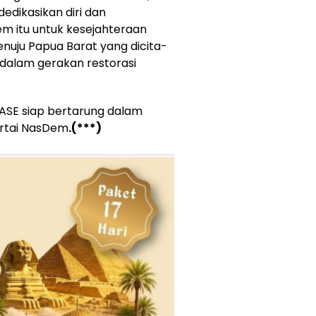
edikasikan diri dan
 itu untuk kesejahteraan
uju Papua Barat yang dicita-
dalam gerakan restorasi
SASE siap bertarung dalam
artai NasDem
.(***)