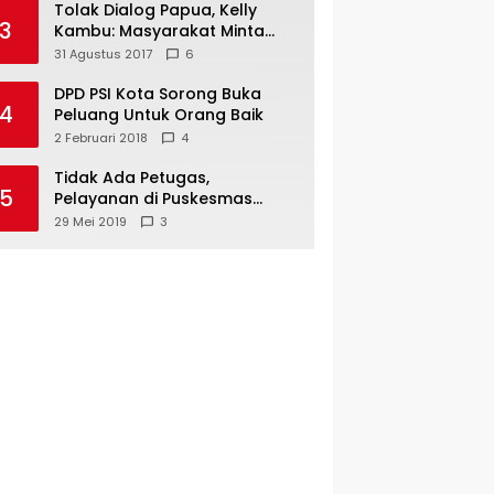
Tolak Dialog Papua, Kelly
3
Kambu: Masyarakat Minta
Pemekaran
31 Agustus 2017
6
DPD PSI Kota Sorong Buka
4
Peluang Untuk Orang Baik
2 Februari 2018
4
Tidak Ada Petugas,
5
Pelayanan di Puskesmas
Mare-Maybrat Lumpuh
29 Mei 2019
3