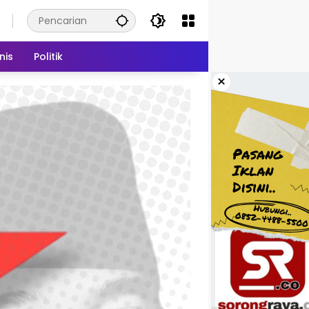
nis
Politik
×