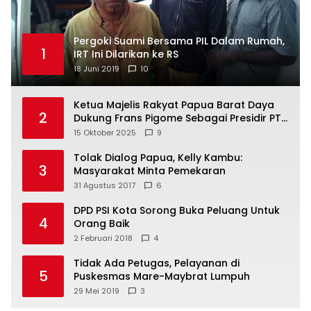
Pergoki Suami Bersama PIL Dalam Rumah,
1
IRT Ini Dilarikan ke RS
18 Juni 2019
10
Ketua Majelis Rakyat Papua Barat Daya
2
Dukung Frans Pigome Sebagai Presidir PT
Freeport Indonesia
15 Oktober 2025
9
Tolak Dialog Papua, Kelly Kambu:
3
Masyarakat Minta Pemekaran
31 Agustus 2017
6
DPD PSI Kota Sorong Buka Peluang Untuk
4
Orang Baik
2 Februari 2018
4
Tidak Ada Petugas, Pelayanan di
5
Puskesmas Mare-Maybrat Lumpuh
29 Mei 2019
3