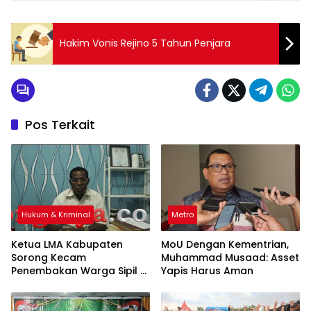
Hakim Vonis Rejino 5 Tahun Penjara
Pos Terkait
Hukum & Kriminal
Metro
Ketua LMA Kabupaten
MoU Dengan Kementrian,
Sorong Kecam
Muhammad Musaad: Asset
Penembakan Warga Sipil di
Yapis Harus Aman
Festival Budaya Lembah
Baliem