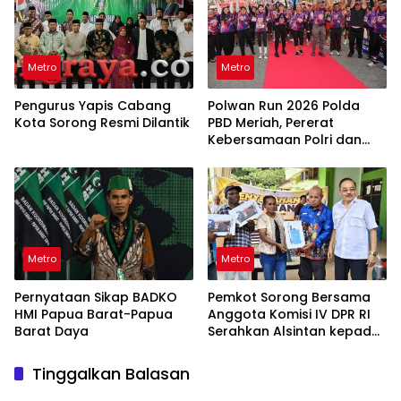
Metro
Metro
Pengurus Yapis Cabang
Polwan Run 2026 Polda
Kota Sorong Resmi Dilantik
PBD Meriah, Pererat
Kebersamaan Polri dan
Masyarakat
Metro
Metro
Pernyataan Sikap BADKO
Pemkot Sorong Bersama
HMI Papua Barat-Papua
Anggota Komisi IV DPR RI
Barat Daya
Serahkan Alsintan kepada
Kelompok Tani
Tinggalkan Balasan