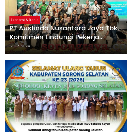
Ekonomi & Bisnis
PT Austindo Nusantara Jaya Tbk.
Komitmen Lindungi Pekerja
Perempuan dan Anak di Papua
12 Juni 2024