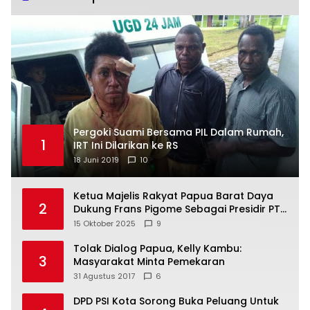
Pergoki Suami Bersama PIL Dalam Rumah,
1
IRT Ini Dilarikan ke RS
18 Juni 2019
10
Ketua Majelis Rakyat Papua Barat Daya
2
Dukung Frans Pigome Sebagai Presidir PT
Freeport Indonesia
15 Oktober 2025
9
Tolak Dialog Papua, Kelly Kambu:
3
Masyarakat Minta Pemekaran
31 Agustus 2017
6
DPD PSI Kota Sorong Buka Peluang Untuk