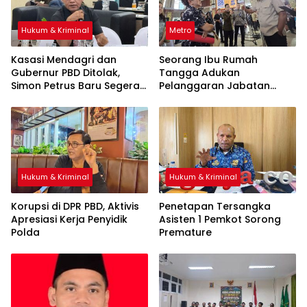
Hukum & Kriminal
Metro
Kasasi Mendagri dan
Seorang Ibu Rumah
Gubernur PBD Ditolak,
Tangga Adukan
Simon Petrus Baru Segera
Pelanggaran Jabatan
Dilantik
Notaris ke Menteri Hukum
Hukum & Kriminal
Hukum & Kriminal
Korupsi di DPR PBD, Aktivis
Penetapan Tersangka
Apresiasi Kerja Penyidik
Asisten 1 Pemkot Sorong
Polda
Premature