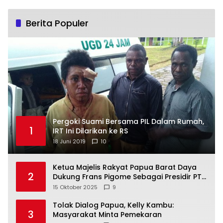
Berita Populer
Pergoki Suami Bersama PIL Dalam Rumah,
1
IRT Ini Dilarikan ke RS
18 Juni 2019
10
Ketua Majelis Rakyat Papua Barat Daya
2
Dukung Frans Pigome Sebagai Presidir PT
Freeport Indonesia
15 Oktober 2025
9
Tolak Dialog Papua, Kelly Kambu:
3
Masyarakat Minta Pemekaran