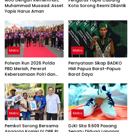
Muhammad Musaad: Asset
Kota Sorong Resmi Dilantik
Yapis Harus Aman
Metro
Metro
Polwan Run 2026 Polda
Pernyataan Sikap BADKO
PBD Meriah, Pererat
HMI Papua Barat-Papua
Kebersamaan Polri dan
Barat Daya
Masyarakat
Metro
Metro
Pemkot Sorong Bersama
DJKI Sita 9.609 Pasang
Anggota Komisi IV DPR RI
Sepatu Diduga Langgar