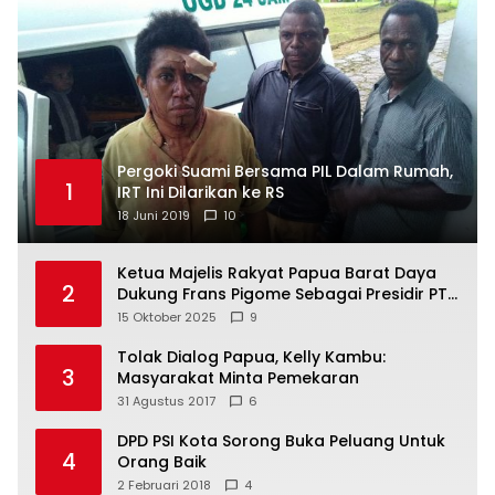
Pergoki Suami Bersama PIL Dalam Rumah,
1
IRT Ini Dilarikan ke RS
18 Juni 2019
10
Ketua Majelis Rakyat Papua Barat Daya
2
Dukung Frans Pigome Sebagai Presidir PT
Freeport Indonesia
15 Oktober 2025
9
Tolak Dialog Papua, Kelly Kambu:
3
Masyarakat Minta Pemekaran
31 Agustus 2017
6
DPD PSI Kota Sorong Buka Peluang Untuk
4
Orang Baik
2 Februari 2018
4