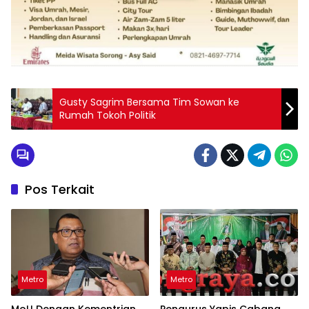
Gusty Sagrim Bersama Tim Sowan ke
Rumah Tokoh Politik
Pos Terkait
Metro
Metro
MoU Dengan Kementrian,
Pengurus Yapis Cabang