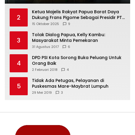
Ketua Majelis Rakyat Papua Barat Daya
2
Dukung Frans Pigome Sebagai Presidir PT
Freeport Indonesia
15 Oktober 2025
9
Tolak Dialog Papua, Kelly Kambu:
3
Masyarakat Minta Pemekaran
31 Agustus 2017
6
DPD PSI Kota Sorong Buka Peluang Untuk
4
Orang Baik
2 Februari 2018
4
Tidak Ada Petugas, Pelayanan di
5
Puskesmas Mare-Maybrat Lumpuh
29 Mei 2019
3