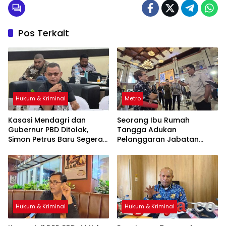
Pos Terkait
Hukum & Kriminal
Metro
Kasasi Mendagri dan
Seorang Ibu Rumah
Gubernur PBD Ditolak,
Tangga Adukan
Simon Petrus Baru Segera
Pelanggaran Jabatan
Dilantik
Notaris ke Menteri Hukum
Hukum & Kriminal
Hukum & Kriminal