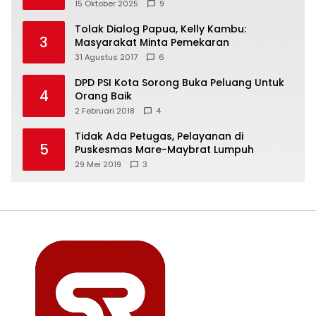
Freeport Indonesia
15 Oktober 2025
9
Tolak Dialog Papua, Kelly Kambu:
3
Masyarakat Minta Pemekaran
31 Agustus 2017
6
DPD PSI Kota Sorong Buka Peluang Untuk
4
Orang Baik
2 Februari 2018
4
Tidak Ada Petugas, Pelayanan di
5
Puskesmas Mare-Maybrat Lumpuh
29 Mei 2019
3