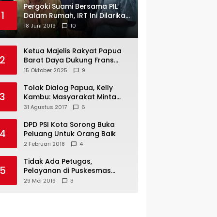
Pergoki Suami Bersama PIL
1
Dalam Rumah, IRT Ini Dilarikan
ke RS
18 Juni 2019
10
Ketua Majelis Rakyat Papua
2
Barat Daya Dukung Frans
Pigome Sebagai Presidir PT
15 Oktober 2025
9
Freeport Indonesia
Tolak Dialog Papua, Kelly
3
Kambu: Masyarakat Minta
Pemekaran
31 Agustus 2017
6
DPD PSI Kota Sorong Buka
4
Peluang Untuk Orang Baik
2 Februari 2018
4
Tidak Ada Petugas,
5
Pelayanan di Puskesmas
Mare-Maybrat Lumpuh
29 Mei 2019
3