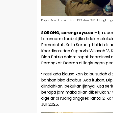
Rapat Koordinasi antara KPK dan OPD di Lingkungan
SORONG, sorongraya.co
– Ijin op
terancam dicabut jika tidak melak
Pemerintah Kota Sorong. Hal ini di
Koordinasi dan Supervisi Wilayah V,
Dian Patria dalam rapat koordinasi
Perangkat Daerah di lingkungan pe
“Pasti ada klausalkan kalau sudah dit
bahkan bisa dicabut. Ada itukan. Di
diindahkan, bekukan ijinnya. Kita ser
berapa jam maka akan dibekukan,” 
digelar di ruang anggrek lantai 2, Ka
Juli 2025.