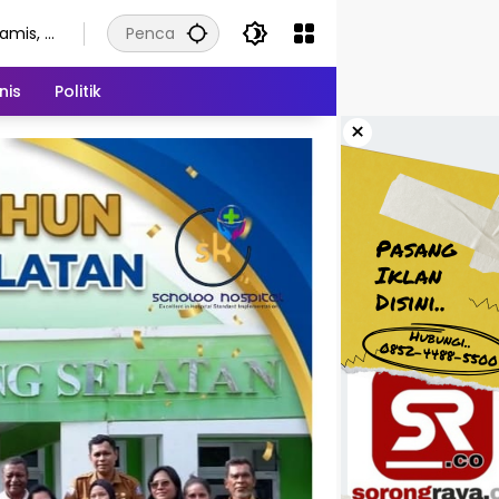
amis, 6
gustus
026
nis
Politik
×