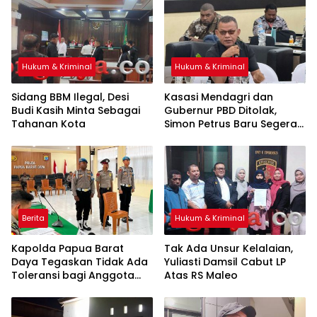
Hukum & Kriminal
Hukum & Kriminal
Sidang BBM Ilegal, Desi
Kasasi Mendagri dan
Budi Kasih Minta Sebagai
Gubernur PBD Ditolak,
Tahanan Kota
Simon Petrus Baru Segera
Dilantik
Berita
Hukum & Kriminal
Kapolda Papua Barat
Tak Ada Unsur Kelalaian,
Daya Tegaskan Tidak Ada
Yuliasti Damsil Cabut LP
Toleransi bagi Anggota
Atas RS Maleo
yang Langgar Disiplin