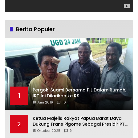
Berita Populer
Pergoki Suami Bersama PIL Dalam Rumah,
1
IRT Ini Dilarikan ke RS
18 Juni 2019
10
Ketua Majelis Rakyat Papua Barat Daya
2
Dukung Frans Pigome Sebagai Presidir PT
Freeport Indonesia
15 Oktober 2025
9