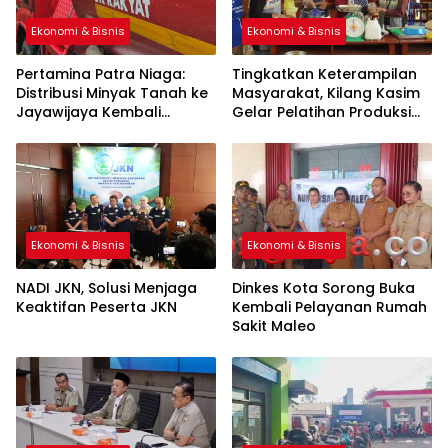
Ekonomi & Bisnis
Ekonomi & Bisnis
Pertamina Patra Niaga:
Tingkatkan Keterampilan
Distribusi Minyak Tanah ke
Masyarakat, Kilang Kasim
Jayawijaya Kembali
Gelar Pelatihan Produksi
Normal
Pengolahan Pangan Lokal
Ekonomi & Bisnis
Ekonomi & Bisnis
NADI JKN, Solusi Menjaga
Dinkes Kota Sorong Buka
Keaktifan Peserta JKN
Kembali Pelayanan Rumah
Sakit Maleo