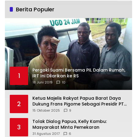
Berita Populer
Pergoki Suami Bersama PIL Dalam Rumah,
1
IRT Ini Dilarikan ke RS
18 Juni 2019
10
Ketua Majelis Rakyat Papua Barat Daya
2
Dukung Frans Pigome Sebagai Presidir PT
Freeport Indonesia
15 Oktober 2025
9
Tolak Dialog Papua, Kelly Kambu:
3
Masyarakat Minta Pemekaran
31 Agustus 2017
6