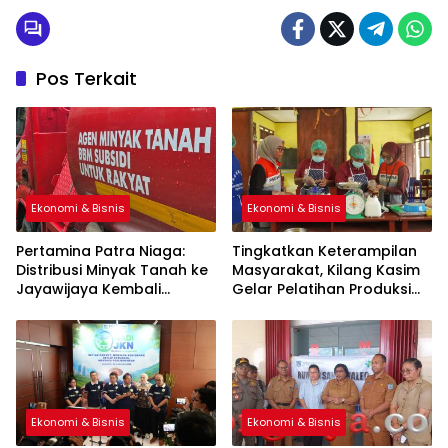
Pos Terkait
Ekonomi & Bisnis
Ekonomi & Bisnis
Pertamina Patra Niaga:
Tingkatkan Keterampilan
Distribusi Minyak Tanah ke
Masyarakat, Kilang Kasim
Jayawijaya Kembali
Gelar Pelatihan Produksi
Normal
Pengolahan Pangan Lokal
Ekonomi & Bisnis
Ekonomi & Bisnis