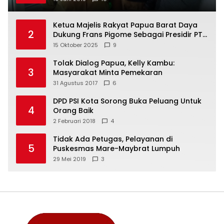
Ketua Majelis Rakyat Papua Barat Daya
2
Dukung Frans Pigome Sebagai Presidir PT
Freeport Indonesia
15 Oktober 2025
9
Tolak Dialog Papua, Kelly Kambu:
3
Masyarakat Minta Pemekaran
31 Agustus 2017
6
DPD PSI Kota Sorong Buka Peluang Untuk
4
Orang Baik
2 Februari 2018
4
Tidak Ada Petugas, Pelayanan di
5
Puskesmas Mare-Maybrat Lumpuh
29 Mei 2019
3