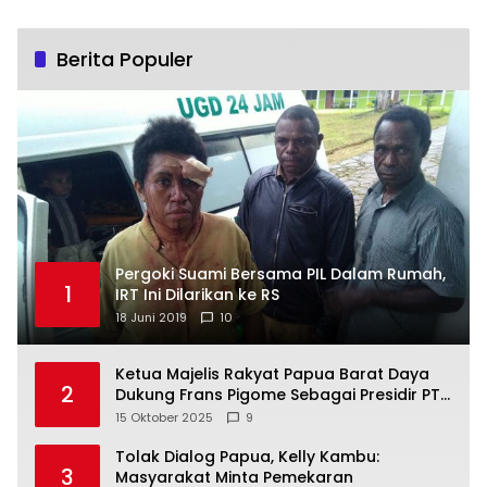
Berita Populer
Pergoki Suami Bersama PIL Dalam Rumah,
1
IRT Ini Dilarikan ke RS
18 Juni 2019
10
Ketua Majelis Rakyat Papua Barat Daya
2
Dukung Frans Pigome Sebagai Presidir PT
Freeport Indonesia
15 Oktober 2025
9
Tolak Dialog Papua, Kelly Kambu:
3
Masyarakat Minta Pemekaran