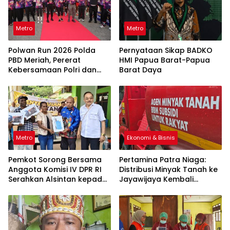
Metro
Metro
Polwan Run 2026 Polda
Pernyataan Sikap BADKO
PBD Meriah, Pererat
HMI Papua Barat-Papua
Kebersamaan Polri dan
Barat Daya
Masyarakat
Metro
Ekonomi & Bisnis
Pemkot Sorong Bersama
Pertamina Patra Niaga:
Anggota Komisi IV DPR RI
Distribusi Minyak Tanah ke
Serahkan Alsintan kepada
Jayawijaya Kembali
Kelompok Tani
Normal