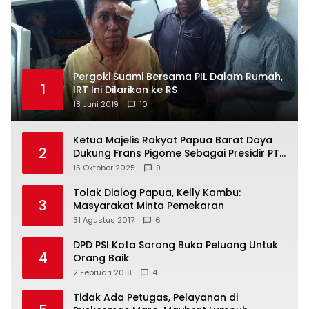
Pergoki Suami Bersama PIL Dalam Rumah,
1
IRT Ini Dilarikan ke RS
18 Juni 2019
10
Ketua Majelis Rakyat Papua Barat Daya
2
Dukung Frans Pigome Sebagai Presidir PT
Freeport Indonesia
15 Oktober 2025
9
Tolak Dialog Papua, Kelly Kambu:
3
Masyarakat Minta Pemekaran
31 Agustus 2017
6
DPD PSI Kota Sorong Buka Peluang Untuk
4
Orang Baik
2 Februari 2018
4
Tidak Ada Petugas, Pelayanan di