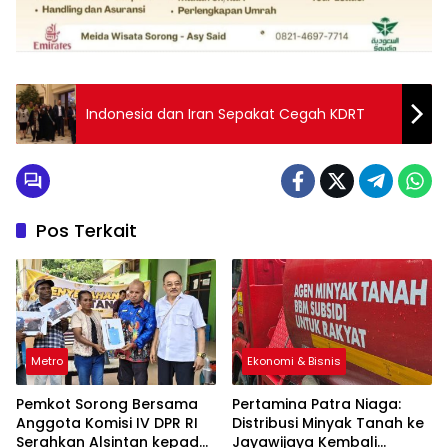
Indonesia dan Iran Sepakat Cegah KDRT
Pos Terkait
Metro
Ekonomi & Bisnis
Pemkot Sorong Bersama
Pertamina Patra Niaga:
Anggota Komisi IV DPR RI
Distribusi Minyak Tanah ke
Serahkan Alsintan kepada
Jayawijaya Kembali