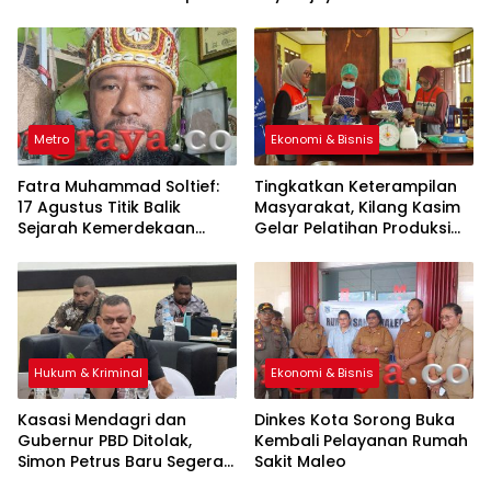
Kelompok Tani
Normal
Metro
Ekonomi & Bisnis
Fatra Muhammad Soltief:
Tingkatkan Keterampilan
17 Agustus Titik Balik
Masyarakat, Kilang Kasim
Sejarah Kemerdekaan
Gelar Pelatihan Produksi
Indonesia
Pengolahan Pangan Lokal
Hukum & Kriminal
Ekonomi & Bisnis
Kasasi Mendagri dan
Dinkes Kota Sorong Buka
Gubernur PBD Ditolak,
Kembali Pelayanan Rumah
Simon Petrus Baru Segera
Sakit Maleo
Dilantik