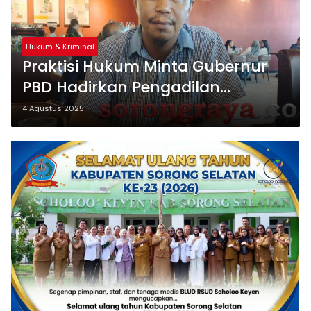
Hukum & Kriminal
Praktisi Hukum Minta Gubernur
PBD Hadirkan Pengadilan
Hubungan Industrial
4 Agustus 2025