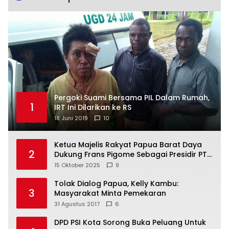
Pergoki Suami Bersama PIL Dalam Rumah,
1
IRT Ini Dilarikan ke RS
18 Juni 2019
10
Ketua Majelis Rakyat Papua Barat Daya
2
Dukung Frans Pigome Sebagai Presidir PT
Freeport Indonesia
15 Oktober 2025
9
Tolak Dialog Papua, Kelly Kambu:
3
Masyarakat Minta Pemekaran
31 Agustus 2017
6
DPD PSI Kota Sorong Buka Peluang Untuk