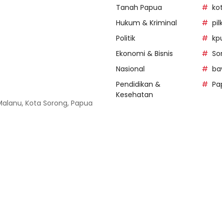
Tanah Papua
ko
Hukum & Kriminal
pi
Politik
kp
Ekonomi & Bisnis
So
Nasional
ba
Pendidikan &
Pa
Kesehatan
 Malanu, Kota Sorong, Papua