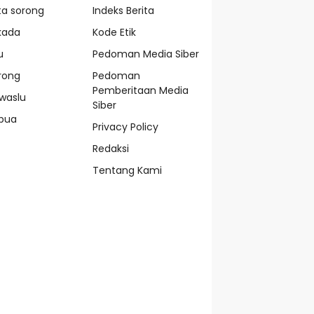
ta sorong
Indeks Berita
lkada
Kode Etik
u
Pedoman Media Siber
rong
Pedoman
Pemberitaan Media
waslu
Siber
pua
Privacy Policy
Redaksi
Tentang Kami