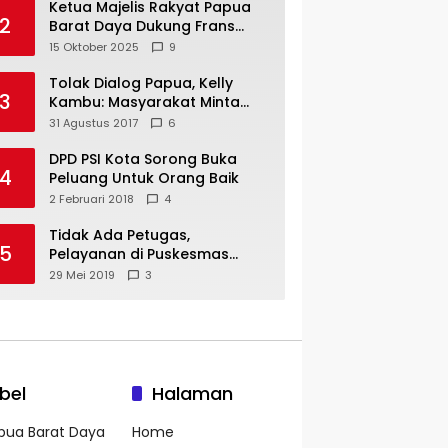
Ketua Majelis Rakyat Papua
2
Barat Daya Dukung Frans
Pigome Sebagai Presidir PT
15 Oktober 2025
9
Freeport Indonesia
Tolak Dialog Papua, Kelly
3
Kambu: Masyarakat Minta
Pemekaran
31 Agustus 2017
6
DPD PSI Kota Sorong Buka
4
Peluang Untuk Orang Baik
2 Februari 2018
4
Tidak Ada Petugas,
5
Pelayanan di Puskesmas
Mare-Maybrat Lumpuh
29 Mei 2019
3
bel
Halaman
pua Barat Daya
Home