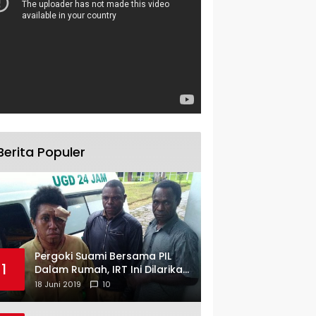
Berita Populer
Pergoki Suami Bersama PIL
1
Dalam Rumah, IRT Ini Dilarikan
ke RS
18 Juni 2019
10