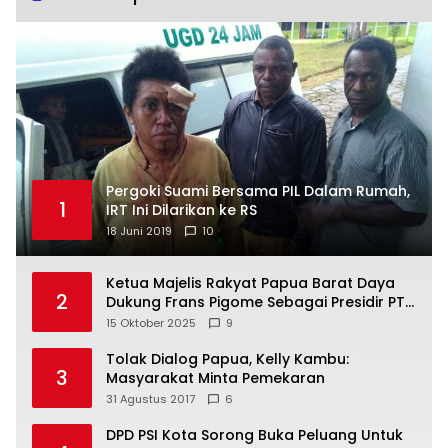
Pergoki Suami Bersama PIL Dalam Rumah,
1
IRT Ini Dilarikan ke RS
18 Juni 2019
10
Ketua Majelis Rakyat Papua Barat Daya
2
Dukung Frans Pigome Sebagai Presidir PT
Freeport Indonesia
15 Oktober 2025
9
Tolak Dialog Papua, Kelly Kambu:
3
Masyarakat Minta Pemekaran
31 Agustus 2017
6
DPD PSI Kota Sorong Buka Peluang Untuk