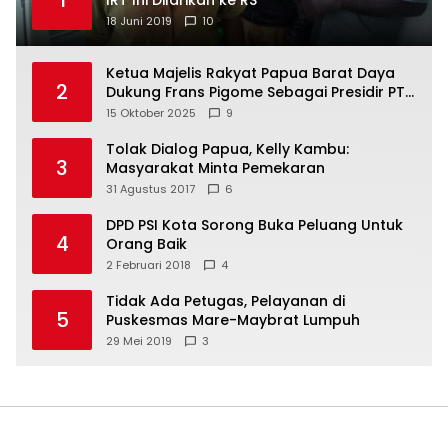
1
IRT Ini Dilarikan ke RS
18 Juni 2019
10
Ketua Majelis Rakyat Papua Barat Daya
2
Dukung Frans Pigome Sebagai Presidir PT
Freeport Indonesia
15 Oktober 2025
9
Tolak Dialog Papua, Kelly Kambu:
3
Masyarakat Minta Pemekaran
31 Agustus 2017
6
DPD PSI Kota Sorong Buka Peluang Untuk
4
Orang Baik
2 Februari 2018
4
Tidak Ada Petugas, Pelayanan di
5
Puskesmas Mare-Maybrat Lumpuh
29 Mei 2019
3