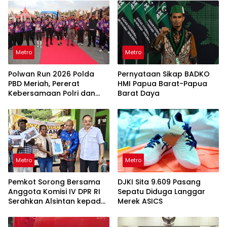
Metro
Metro
Polwan Run 2026 Polda
Pernyataan Sikap BADKO
PBD Meriah, Pererat
HMI Papua Barat-Papua
Kebersamaan Polri dan
Barat Daya
Masyarakat
Metro
Metro
Pemkot Sorong Bersama
DJKI Sita 9.609 Pasang
Anggota Komisi IV DPR RI
Sepatu Diduga Langgar
Serahkan Alsintan kepada
Merek ASICS
Kelompok Tani