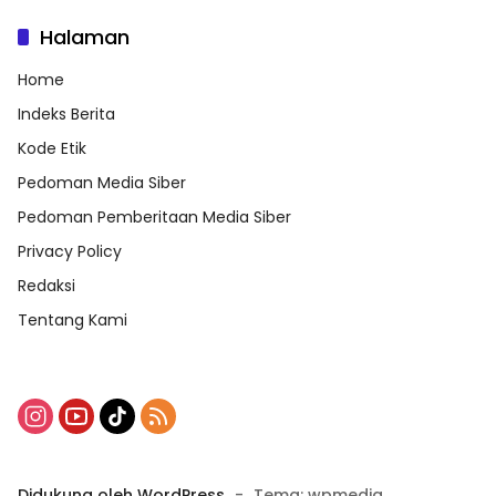
Halaman
Home
Indeks Berita
Kode Etik
Pedoman Media Siber
Pedoman Pemberitaan Media Siber
Privacy Policy
Redaksi
Tentang Kami
Didukung oleh WordPress
-
Tema: wpmedia.