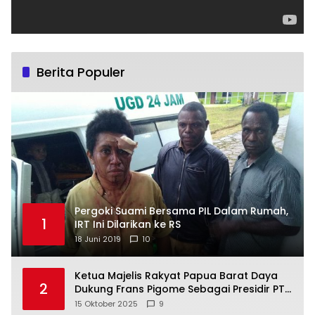
Berita Populer
Pergoki Suami Bersama PIL Dalam Rumah,
1
IRT Ini Dilarikan ke RS
18 Juni 2019
10
Ketua Majelis Rakyat Papua Barat Daya
2
Dukung Frans Pigome Sebagai Presidir PT
Freeport Indonesia
15 Oktober 2025
9