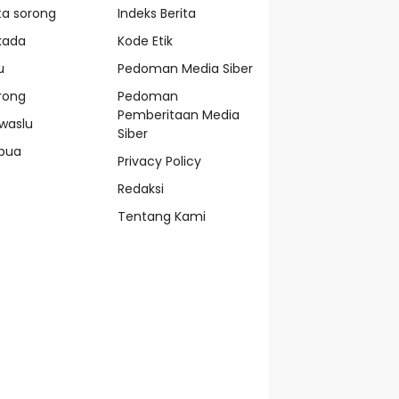
ta sorong
Indeks Berita
lkada
Kode Etik
u
Pedoman Media Siber
rong
Pedoman
Pemberitaan Media
waslu
Siber
pua
Privacy Policy
Redaksi
Tentang Kami