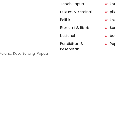
Tanah Papua
ko
Hukum & Kriminal
pi
Politik
kp
Ekonomi & Bisnis
So
Nasional
ba
Pendidikan &
Pa
Kesehatan
 Malanu, Kota Sorong, Papua