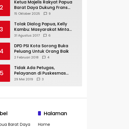
Ketua Majelis Rakyat Papua
2
Barat Daya Dukung Frans
Pigome Sebagai Presidir PT
15 Oktober 2025
9
Freeport Indonesia
Tolak Dialog Papua, Kelly
3
Kambu: Masyarakat Minta
Pemekaran
31 Agustus 2017
6
DPD PSI Kota Sorong Buka
4
Peluang Untuk Orang Baik
2 Februari 2018
4
Tidak Ada Petugas,
5
Pelayanan di Puskesmas
Mare-Maybrat Lumpuh
29 Mei 2019
3
bel
Halaman
pua Barat Daya
Home