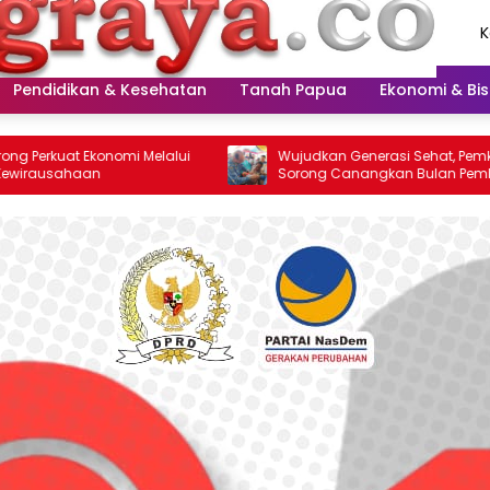
K
A
2
Pendidikan & Kesehatan
Tanah Papua
Ekonomi & Bis
i Melalui
Wujudkan Generasi Sehat, Pemkot
Sorong Canangkan Bulan Pemberian
Vitamin A