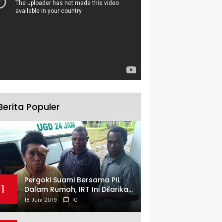
Berita Populer
Pergoki Suami Bersama PIL
1
Dalam Rumah, IRT Ini Dilarikan
ke RS
18 Juni 2019
10