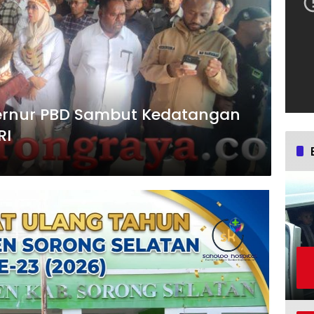
bernur PBD Sambut Kedatangan
RI