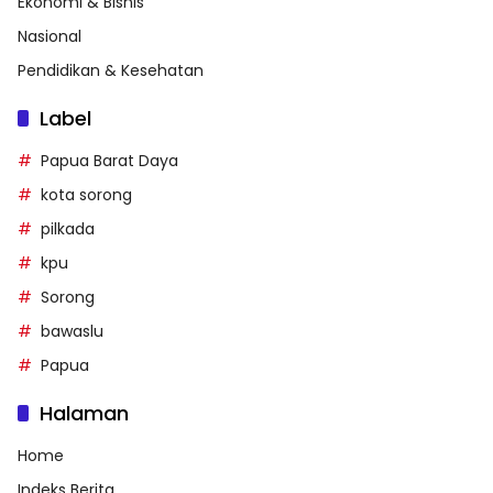
Ekonomi & Bisnis
Nasional
Pendidikan & Kesehatan
Label
Papua Barat Daya
kota sorong
pilkada
kpu
Sorong
bawaslu
Papua
Halaman
Home
Indeks Berita