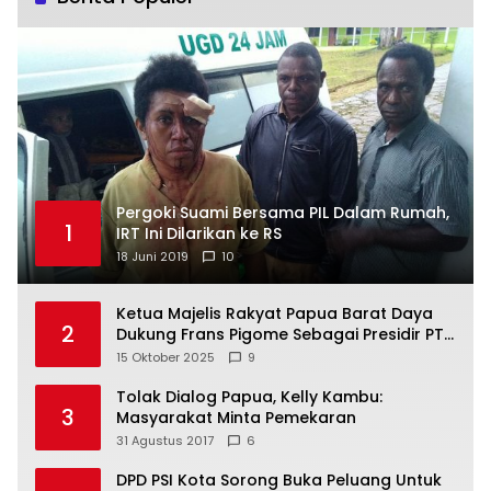
Pergoki Suami Bersama PIL Dalam Rumah,
1
IRT Ini Dilarikan ke RS
18 Juni 2019
10
Ketua Majelis Rakyat Papua Barat Daya
2
Dukung Frans Pigome Sebagai Presidir PT
Freeport Indonesia
15 Oktober 2025
9
Tolak Dialog Papua, Kelly Kambu:
3
Masyarakat Minta Pemekaran
31 Agustus 2017
6
DPD PSI Kota Sorong Buka Peluang Untuk