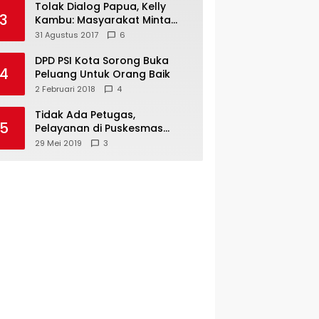
Tolak Dialog Papua, Kelly
3
Kambu: Masyarakat Minta
Pemekaran
31 Agustus 2017
6
DPD PSI Kota Sorong Buka
4
Peluang Untuk Orang Baik
2 Februari 2018
4
Tidak Ada Petugas,
5
Pelayanan di Puskesmas
Mare-Maybrat Lumpuh
29 Mei 2019
3