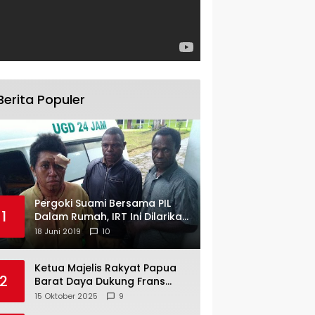
Berita Populer
Pergoki Suami Bersama PIL
1
Dalam Rumah, IRT Ini Dilarikan
ke RS
18 Juni 2019
10
Ketua Majelis Rakyat Papua
2
Barat Daya Dukung Frans
Pigome Sebagai Presidir PT
15 Oktober 2025
9
Freeport Indonesia