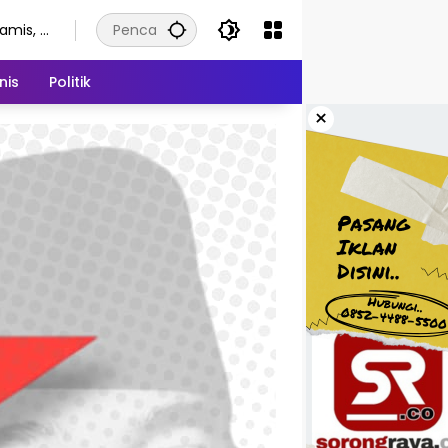
amis, 6
gustus
026
nis
Politik
×