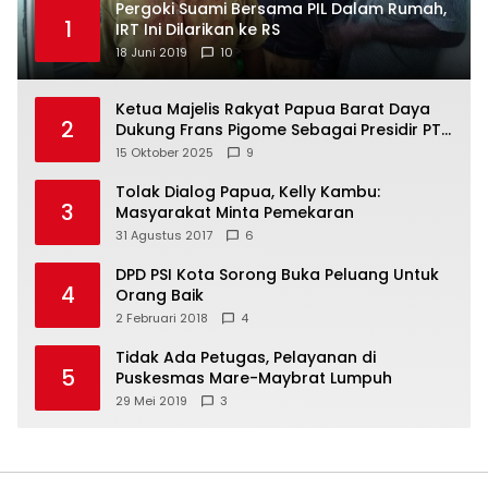
Pergoki Suami Bersama PIL Dalam Rumah,
1
IRT Ini Dilarikan ke RS
18 Juni 2019
10
Ketua Majelis Rakyat Papua Barat Daya
2
Dukung Frans Pigome Sebagai Presidir PT
Freeport Indonesia
15 Oktober 2025
9
Tolak Dialog Papua, Kelly Kambu:
3
Masyarakat Minta Pemekaran
31 Agustus 2017
6
DPD PSI Kota Sorong Buka Peluang Untuk
4
Orang Baik
2 Februari 2018
4
Tidak Ada Petugas, Pelayanan di
5
Puskesmas Mare-Maybrat Lumpuh
29 Mei 2019
3