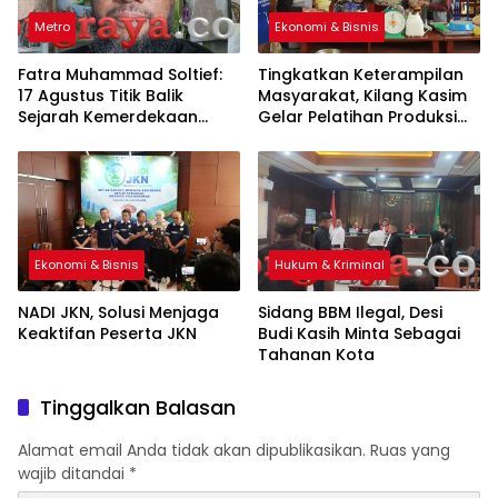
Metro
Ekonomi & Bisnis
Fatra Muhammad Soltief:
Tingkatkan Keterampilan
17 Agustus Titik Balik
Masyarakat, Kilang Kasim
Sejarah Kemerdekaan
Gelar Pelatihan Produksi
Indonesia
Pengolahan Pangan Lokal
Ekonomi & Bisnis
Hukum & Kriminal
NADI JKN, Solusi Menjaga
Sidang BBM Ilegal, Desi
Keaktifan Peserta JKN
Budi Kasih Minta Sebagai
Tahanan Kota
Tinggalkan Balasan
Alamat email Anda tidak akan dipublikasikan.
Ruas yang
wajib ditandai
*