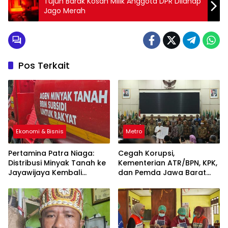
Tujuh Barak Kosan Milik Anggota DPR Dilahap
Jago Merah
Pos Terkait
Ekonomi & Bisnis
Metro
Pertamina Patra Niaga:
Cegah Korupsi,
Distribusi Minyak Tanah ke
Kementerian ATR/BPN, KPK,
Jayawijaya Kembali
dan Pemda Jawa Barat
Normal
Sepakati Kerja Sama