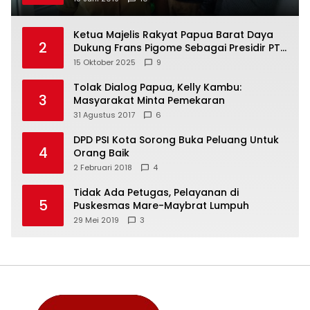
Ketua Majelis Rakyat Papua Barat Daya
2
Dukung Frans Pigome Sebagai Presidir PT
Freeport Indonesia
15 Oktober 2025
9
Tolak Dialog Papua, Kelly Kambu:
3
Masyarakat Minta Pemekaran
31 Agustus 2017
6
DPD PSI Kota Sorong Buka Peluang Untuk
4
Orang Baik
2 Februari 2018
4
Tidak Ada Petugas, Pelayanan di
5
Puskesmas Mare-Maybrat Lumpuh
29 Mei 2019
3