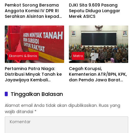
Pemkot Sorong Bersama
DJKI Sita 9.609 Pasang
Anggota Komisi IV DPR RI
Sepatu Diduga Langgar
Serahkan Alsintan kepada
Merek ASICS
Kelompok Tani
Ekonomi & Bisnis
Metro
Pertamina Patra Niaga:
Cegah Korupsi,
Distribusi Minyak Tanah ke
Kementerian ATR/BPN, KPK,
Jayawijaya Kembali
dan Pemda Jawa Barat
Normal
Sepakati Kerja Sama
Tinggalkan Balasan
Alamat email Anda tidak akan dipublikasikan.
Ruas yang
wajib ditandai
*