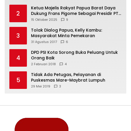
Ketua Majelis Rakyat Papua Barat Daya
2
Dukung Frans Pigome Sebagai Presidir PT
Freeport Indonesia
15 Oktober 2025
9
Tolak Dialog Papua, Kelly Kambu:
3
Masyarakat Minta Pemekaran
31 Agustus 2017
6
DPD PSI Kota Sorong Buka Peluang Untuk
4
Orang Baik
2 Februari 2018
4
Tidak Ada Petugas, Pelayanan di
5
Puskesmas Mare-Maybrat Lumpuh
29 Mei 2019
3