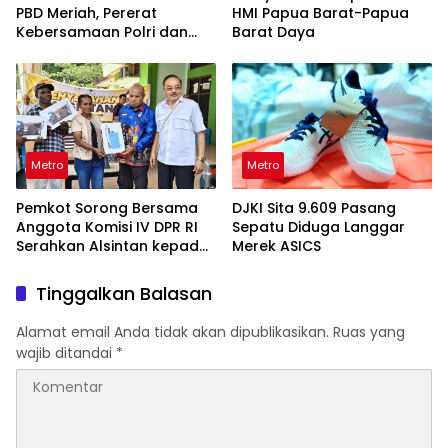
PBD Meriah, Pererat
HMI Papua Barat-Papua
Kebersamaan Polri dan
Barat Daya
Masyarakat
Metro
Metro
Pemkot Sorong Bersama
DJKI Sita 9.609 Pasang
Anggota Komisi IV DPR RI
Sepatu Diduga Langgar
Serahkan Alsintan kepada
Merek ASICS
Kelompok Tani
Tinggalkan Balasan
Alamat email Anda tidak akan dipublikasikan.
Ruas yang
wajib ditandai
*