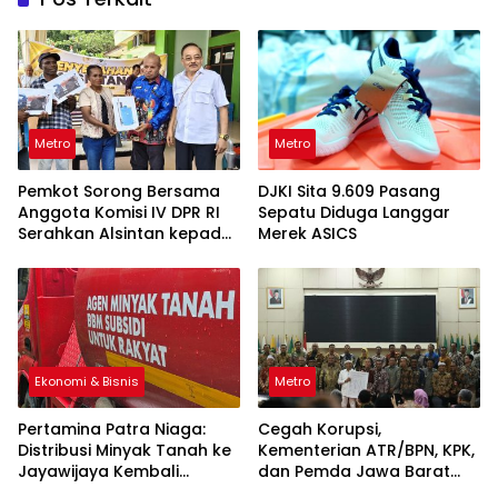
Metro
Metro
Pemkot Sorong Bersama
DJKI Sita 9.609 Pasang
Anggota Komisi IV DPR RI
Sepatu Diduga Langgar
Serahkan Alsintan kepada
Merek ASICS
Kelompok Tani
Ekonomi & Bisnis
Metro
Pertamina Patra Niaga:
Cegah Korupsi,
Distribusi Minyak Tanah ke
Kementerian ATR/BPN, KPK,
Jayawijaya Kembali
dan Pemda Jawa Barat
Normal
Sepakati Kerja Sama