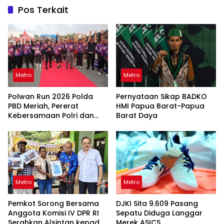
Pos Terkait
Metro
Metro
Polwan Run 2026 Polda
Pernyataan Sikap BADKO
PBD Meriah, Pererat
HMI Papua Barat-Papua
Kebersamaan Polri dan
Barat Daya
Masyarakat
Metro
Metro
Pemkot Sorong Bersama
DJKI Sita 9.609 Pasang
Anggota Komisi IV DPR RI
Sepatu Diduga Langgar
Serahkan Alsintan kepada
Merek ASICS