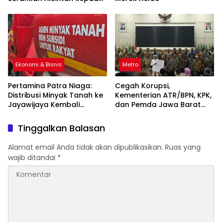
Kelompok Tani
Ekonomi & Bisnis
Metro
Pertamina Patra Niaga:
Cegah Korupsi,
Distribusi Minyak Tanah ke
Kementerian ATR/BPN, KPK,
Jayawijaya Kembali
dan Pemda Jawa Barat
Normal
Sepakati Kerja Sama
Tinggalkan Balasan
Alamat email Anda tidak akan dipublikasikan.
Ruas yang
wajib ditandai
*