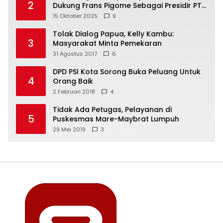
2
Dukung Frans Pigome Sebagai Presidir PT
Freeport Indonesia
15 Oktober 2025
9
Tolak Dialog Papua, Kelly Kambu:
3
Masyarakat Minta Pemekaran
31 Agustus 2017
6
DPD PSI Kota Sorong Buka Peluang Untuk
4
Orang Baik
2 Februari 2018
4
Tidak Ada Petugas, Pelayanan di
5
Puskesmas Mare-Maybrat Lumpuh
29 Mei 2019
3