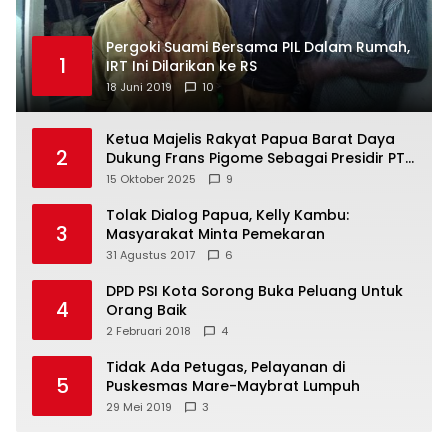
Pergoki Suami Bersama PIL Dalam Rumah,
1
IRT Ini Dilarikan ke RS
18 Juni 2019
10
Ketua Majelis Rakyat Papua Barat Daya
2
Dukung Frans Pigome Sebagai Presidir PT
Freeport Indonesia
15 Oktober 2025
9
Tolak Dialog Papua, Kelly Kambu:
3
Masyarakat Minta Pemekaran
31 Agustus 2017
6
DPD PSI Kota Sorong Buka Peluang Untuk
4
Orang Baik
2 Februari 2018
4
Tidak Ada Petugas, Pelayanan di
5
Puskesmas Mare-Maybrat Lumpuh
29 Mei 2019
3