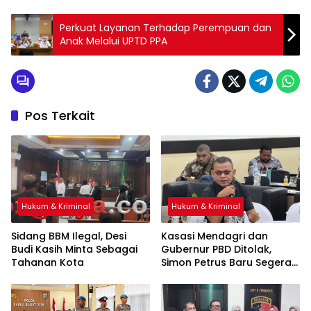
Perkuat Layanan Terhadap Perempuan dan
Anak Melalui UPTD PPA
Pos Terkait
Hukum & Kriminal
Hukum & Kriminal
Sidang BBM Ilegal, Desi
Kasasi Mendagri dan
Budi Kasih Minta Sebagai
Gubernur PBD Ditolak,
Tahanan Kota
Simon Petrus Baru Segera
Dilantik