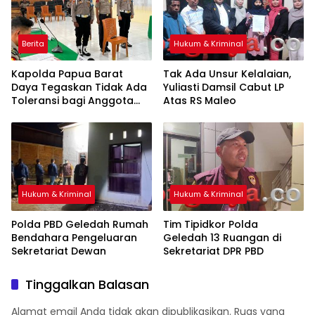
Berita
Hukum & Kriminal
Kapolda Papua Barat
Tak Ada Unsur Kelalaian,
Daya Tegaskan Tidak Ada
Yuliasti Damsil Cabut LP
Toleransi bagi Anggota
Atas RS Maleo
yang Langgar Disiplin
Hukum & Kriminal
Hukum & Kriminal
Polda PBD Geledah Rumah
Tim Tipidkor Polda
Bendahara Pengeluaran
Geledah 13 Ruangan di
Sekretariat Dewan
Sekretariat DPR PBD
Tinggalkan Balasan
Alamat email Anda tidak akan dipublikasikan.
Ruas yang