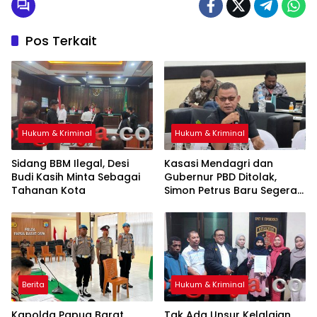
Pos Terkait
Hukum & Kriminal
Hukum & Kriminal
Sidang BBM Ilegal, Desi
Kasasi Mendagri dan
Budi Kasih Minta Sebagai
Gubernur PBD Ditolak,
Tahanan Kota
Simon Petrus Baru Segera
Dilantik
Berita
Hukum & Kriminal
Kapolda Papua Barat
Tak Ada Unsur Kelalaian,