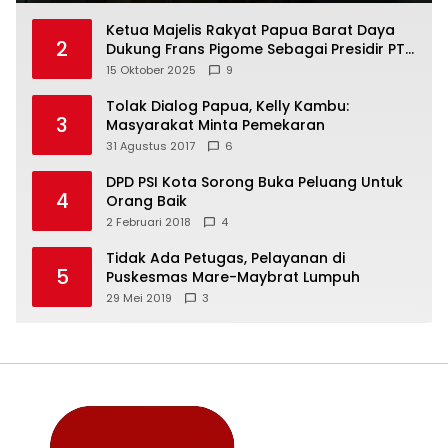
Ketua Majelis Rakyat Papua Barat Daya
2
Dukung Frans Pigome Sebagai Presidir PT
Freeport Indonesia
15 Oktober 2025
9
Tolak Dialog Papua, Kelly Kambu:
3
Masyarakat Minta Pemekaran
31 Agustus 2017
6
DPD PSI Kota Sorong Buka Peluang Untuk
4
Orang Baik
2 Februari 2018
4
Tidak Ada Petugas, Pelayanan di
5
Puskesmas Mare-Maybrat Lumpuh
29 Mei 2019
3