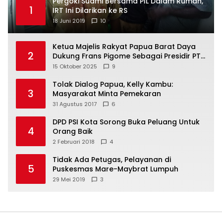
Pergoki Suami Bersama PIL Dalam Rumah,
1
IRT Ini Dilarikan ke RS
18 Juni 2019
10
Ketua Majelis Rakyat Papua Barat Daya
2
Dukung Frans Pigome Sebagai Presidir PT
Freeport Indonesia
15 Oktober 2025
9
Tolak Dialog Papua, Kelly Kambu:
3
Masyarakat Minta Pemekaran
31 Agustus 2017
6
DPD PSI Kota Sorong Buka Peluang Untuk
4
Orang Baik
2 Februari 2018
4
Tidak Ada Petugas, Pelayanan di
5
Puskesmas Mare-Maybrat Lumpuh
29 Mei 2019
3