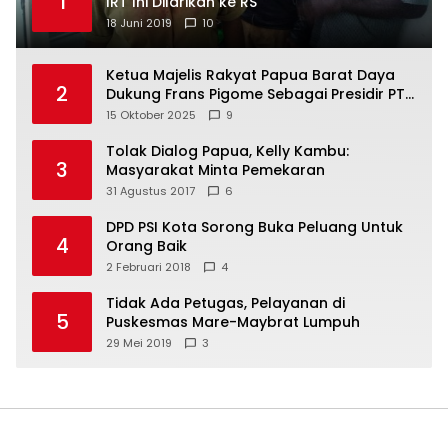
1
IRT Ini Dilarikan ke RS
18 Juni 2019
10
Ketua Majelis Rakyat Papua Barat Daya
2
Dukung Frans Pigome Sebagai Presidir PT
Freeport Indonesia
15 Oktober 2025
9
Tolak Dialog Papua, Kelly Kambu:
3
Masyarakat Minta Pemekaran
31 Agustus 2017
6
DPD PSI Kota Sorong Buka Peluang Untuk
4
Orang Baik
2 Februari 2018
4
Tidak Ada Petugas, Pelayanan di
5
Puskesmas Mare-Maybrat Lumpuh
29 Mei 2019
3