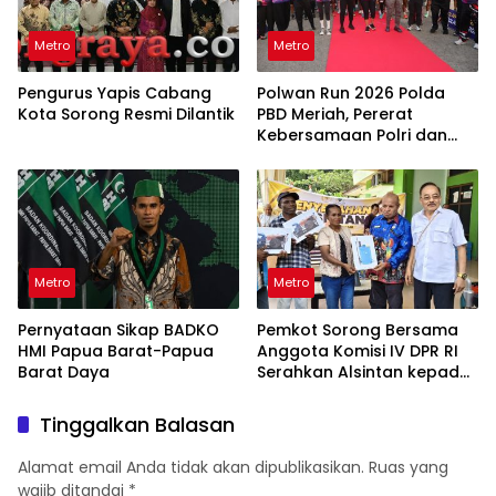
Metro
Metro
Pengurus Yapis Cabang
Polwan Run 2026 Polda
Kota Sorong Resmi Dilantik
PBD Meriah, Pererat
Kebersamaan Polri dan
Masyarakat
Metro
Metro
Pernyataan Sikap BADKO
Pemkot Sorong Bersama
HMI Papua Barat-Papua
Anggota Komisi IV DPR RI
Barat Daya
Serahkan Alsintan kepada
Kelompok Tani
Tinggalkan Balasan
Alamat email Anda tidak akan dipublikasikan.
Ruas yang
wajib ditandai
*