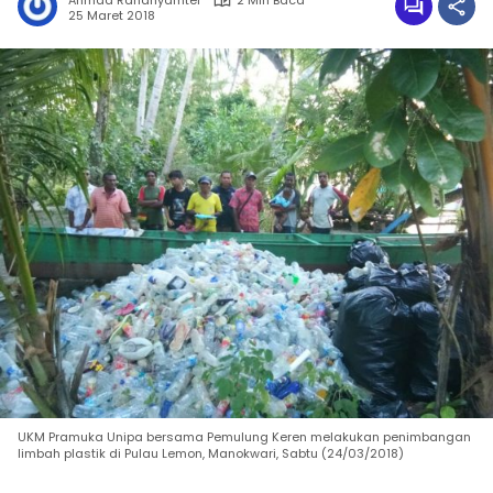
Ahmad Rahanyamtel
2 Min Baca
25 Maret 2018
UKM Pramuka Unipa bersama Pemulung Keren melakukan penimbangan
limbah plastik di Pulau Lemon, Manokwari, Sabtu (24/03/2018)