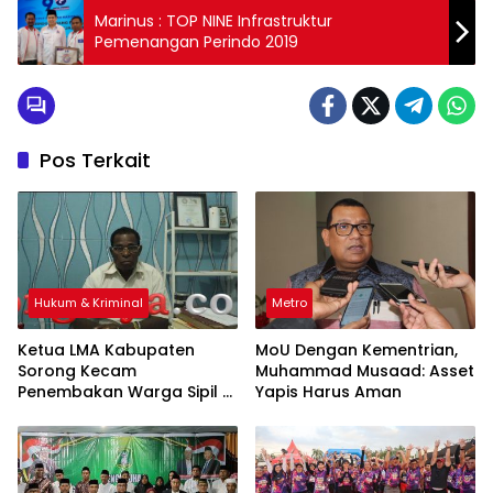
Marinus : TOP NINE Infrastruktur
Pemenangan Perindo 2019
Pos Terkait
Hukum & Kriminal
Metro
Ketua LMA Kabupaten
MoU Dengan Kementrian,
Sorong Kecam
Muhammad Musaad: Asset
Penembakan Warga Sipil di
Yapis Harus Aman
Festival Budaya Lembah
Baliem