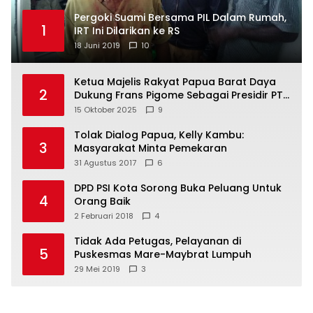
Pergoki Suami Bersama PIL Dalam Rumah,
1
IRT Ini Dilarikan ke RS
18 Juni 2019
10
Ketua Majelis Rakyat Papua Barat Daya
2
Dukung Frans Pigome Sebagai Presidir PT
Freeport Indonesia
15 Oktober 2025
9
Tolak Dialog Papua, Kelly Kambu:
3
Masyarakat Minta Pemekaran
31 Agustus 2017
6
DPD PSI Kota Sorong Buka Peluang Untuk
4
Orang Baik
2 Februari 2018
4
Tidak Ada Petugas, Pelayanan di
5
Puskesmas Mare-Maybrat Lumpuh
29 Mei 2019
3