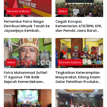
Ekonomi & Bisnis
Metro
Pertamina Patra Niaga:
Cegah Korupsi,
Distribusi Minyak Tanah ke
Kementerian ATR/BPN, KPK,
Jayawijaya Kembali
dan Pemda Jawa Barat
Normal
Sepakati Kerja Sama
Metro
Ekonomi & Bisnis
Fatra Muhammad Soltief:
Tingkatkan Keterampilan
17 Agustus Titik Balik
Masyarakat, Kilang Kasim
Sejarah Kemerdekaan
Gelar Pelatihan Produksi
Indonesia
Pengolahan Pangan Lokal