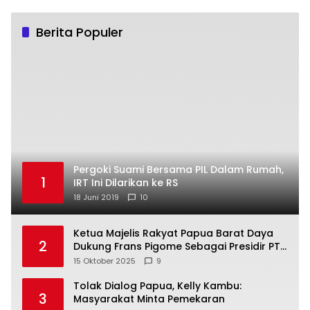
Berita Populer
Pergoki Suami Bersama PIL Dalam Rumah,
1
IRT Ini Dilarikan ke RS
18 Juni 2019
10
Ketua Majelis Rakyat Papua Barat Daya
2
Dukung Frans Pigome Sebagai Presidir PT
Freeport Indonesia
15 Oktober 2025
9
Tolak Dialog Papua, Kelly Kambu:
3
Masyarakat Minta Pemekaran