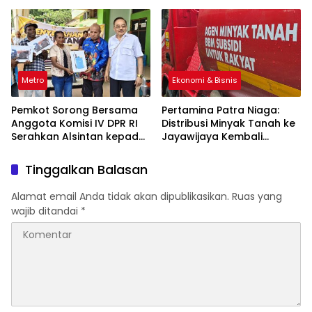
Masyarakat
Metro
Ekonomi & Bisnis
Pemkot Sorong Bersama
Pertamina Patra Niaga:
Anggota Komisi IV DPR RI
Distribusi Minyak Tanah ke
Serahkan Alsintan kepada
Jayawijaya Kembali
Kelompok Tani
Normal
Tinggalkan Balasan
Alamat email Anda tidak akan dipublikasikan.
Ruas yang
wajib ditandai
*