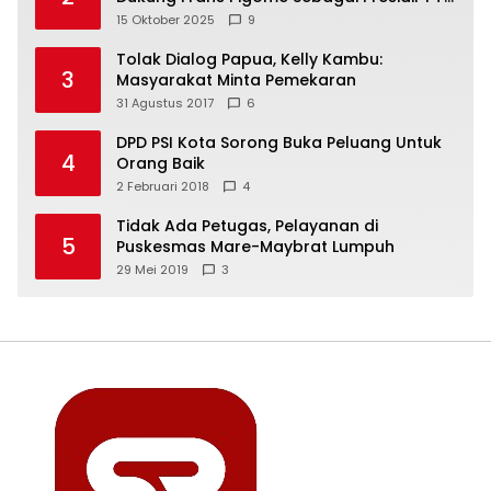
Freeport Indonesia
15 Oktober 2025
9
Tolak Dialog Papua, Kelly Kambu:
3
Masyarakat Minta Pemekaran
31 Agustus 2017
6
DPD PSI Kota Sorong Buka Peluang Untuk
4
Orang Baik
2 Februari 2018
4
Tidak Ada Petugas, Pelayanan di
5
Puskesmas Mare-Maybrat Lumpuh
29 Mei 2019
3