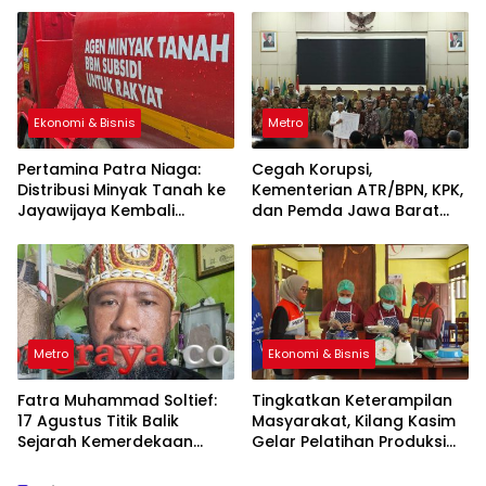
Ekonomi & Bisnis
Metro
Pertamina Patra Niaga:
Cegah Korupsi,
Distribusi Minyak Tanah ke
Kementerian ATR/BPN, KPK,
Jayawijaya Kembali
dan Pemda Jawa Barat
Normal
Sepakati Kerja Sama
Metro
Ekonomi & Bisnis
Fatra Muhammad Soltief:
Tingkatkan Keterampilan
17 Agustus Titik Balik
Masyarakat, Kilang Kasim
Sejarah Kemerdekaan
Gelar Pelatihan Produksi
Indonesia
Pengolahan Pangan Lokal