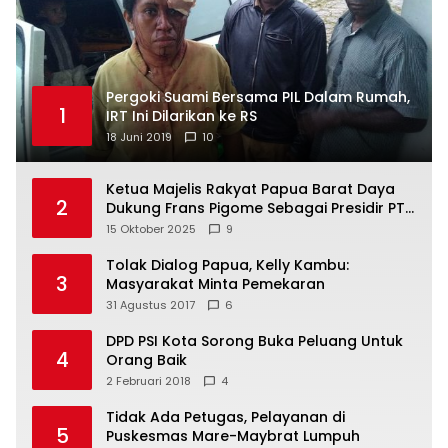
Pergoki Suami Bersama PIL Dalam Rumah,
1
IRT Ini Dilarikan ke RS
18 Juni 2019
10
Ketua Majelis Rakyat Papua Barat Daya
2
Dukung Frans Pigome Sebagai Presidir PT
Freeport Indonesia
15 Oktober 2025
9
Tolak Dialog Papua, Kelly Kambu:
3
Masyarakat Minta Pemekaran
31 Agustus 2017
6
DPD PSI Kota Sorong Buka Peluang Untuk
4
Orang Baik
2 Februari 2018
4
Tidak Ada Petugas, Pelayanan di
5
Puskesmas Mare-Maybrat Lumpuh