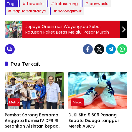
Tag:
bawaslu
kotasorong
panwaslu
papuabaratdaya
sorongtimur
Joppye Onesimus Wayangkau Sebar
Ratusan Paket Beras Melalui Pasar Murah
Pos Terkait
Metro
Metro
Pemkot Sorong Bersama
DJKI Sita 9.609 Pasang
Anggota Komisi IV DPR RI
Sepatu Diduga Langgar
Serahkan Alsintan kepada
Merek ASICS
Kelompok Tani