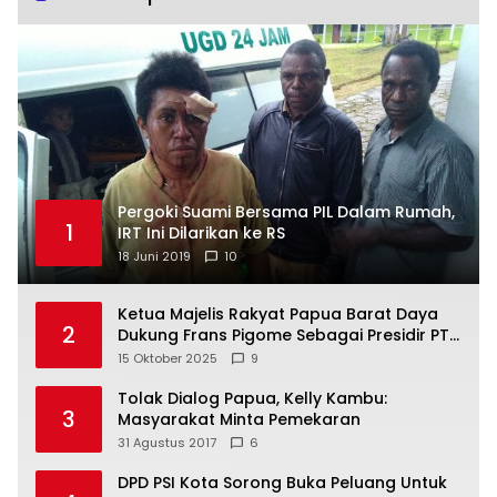
Pergoki Suami Bersama PIL Dalam Rumah,
1
IRT Ini Dilarikan ke RS
18 Juni 2019
10
Ketua Majelis Rakyat Papua Barat Daya
2
Dukung Frans Pigome Sebagai Presidir PT
Freeport Indonesia
15 Oktober 2025
9
Tolak Dialog Papua, Kelly Kambu:
3
Masyarakat Minta Pemekaran
31 Agustus 2017
6
DPD PSI Kota Sorong Buka Peluang Untuk