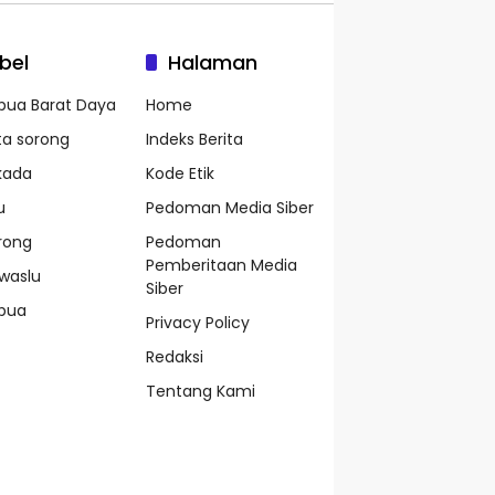
bel
Halaman
pua Barat Daya
Home
ta sorong
Indeks Berita
lkada
Kode Etik
u
Pedoman Media Siber
rong
Pedoman
Pemberitaan Media
waslu
Siber
pua
Privacy Policy
Redaksi
Tentang Kami