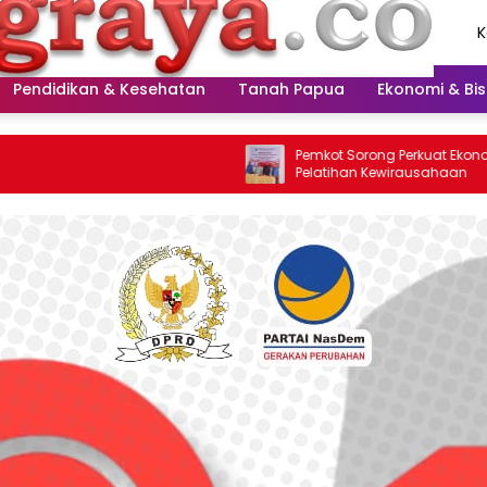
K
A
2
Pendidikan & Kesehatan
Tanah Papua
Ekonomi & Bis
Pemkot Sorong Perkuat Ekonomi Melalui
Pelatihan Kewirausahaan