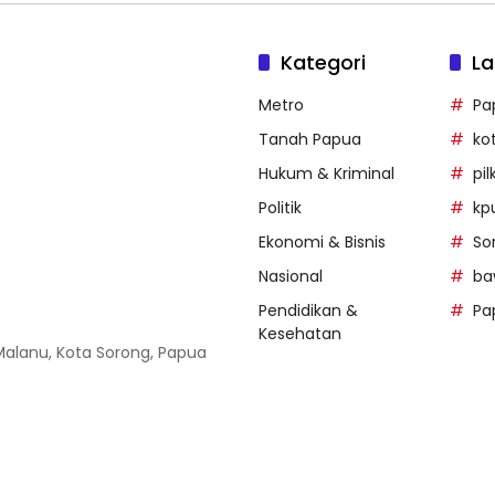
Kategori
La
Metro
Pa
Tanah Papua
ko
Hukum & Kriminal
pi
Politik
kp
Ekonomi & Bisnis
So
Nasional
ba
Pendidikan &
Pa
Kesehatan
 Malanu, Kota Sorong, Papua