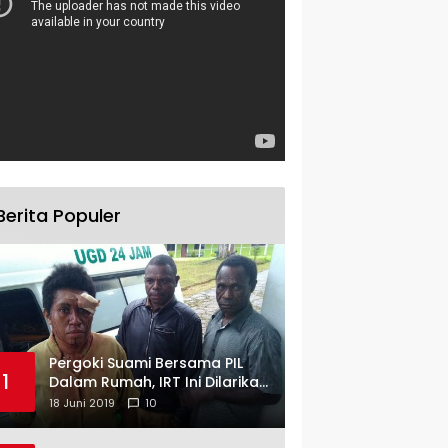
Berita Populer
Pergoki Suami Bersama PIL
1
Dalam Rumah, IRT Ini Dilarikan
ke RS
18 Juni 2019
10