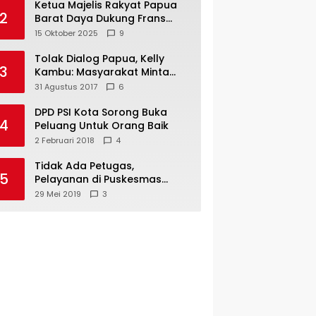
Ketua Majelis Rakyat Papua
2
Barat Daya Dukung Frans
Pigome Sebagai Presidir PT
15 Oktober 2025
9
Freeport Indonesia
Tolak Dialog Papua, Kelly
3
Kambu: Masyarakat Minta
Pemekaran
31 Agustus 2017
6
DPD PSI Kota Sorong Buka
4
Peluang Untuk Orang Baik
2 Februari 2018
4
Tidak Ada Petugas,
5
Pelayanan di Puskesmas
Mare-Maybrat Lumpuh
29 Mei 2019
3